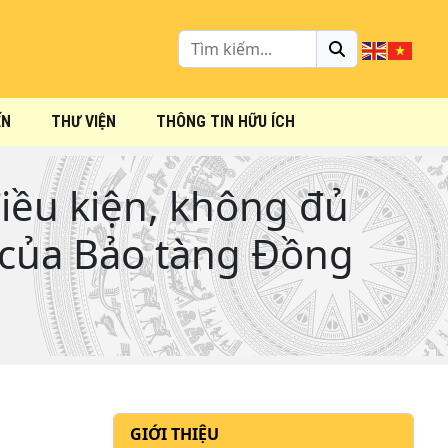
ẾN
THƯ VIỆN
THÔNG TIN HỮU ÍCH
điều kiện, không đủ
4 của Bảo tàng Đồng
GIỚI THIỆU