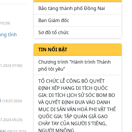
Bảo tàng thành phố Đồng Nai
Ban Giám đốc
10:29)
Sơ đồ tổ chức
àng tỉnh
TIN NỔI BẬT
Chương trình ”Hành trình Thành
11.2024 07:06)
phố tôi yêu”
TỔ CHỨC LỄ CÔNG BỐ QUYẾT
ĐỊNH XẾP HẠNG DI TÍCH QUỐC
GIA: DI TÍCH LỊCH SỬ SÓC BOM BO
i
(18.07.2024
VÀ QUYẾT ĐỊNH ĐƯA VÀO DANH
MỤC DI SẢN VĂN HOÁ PHI VẬT THỂ
QUỐC GIA: TẬP QUÁN GIÃ GẠO
07.2024 05:23)
CHÀY TAY CỦA NGƯỜI S'TIÊNG,
NGƯỜI MNÔNG
Nai
(09.07.2024