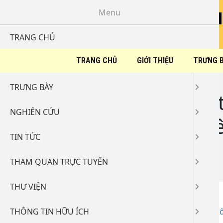
Menu
TRANG CHỦ
TRANG CHỦ
GIỚI THIỆU
TRƯNG 
GIỚI THIỆU
Home
/
Tin tức
/
Thông báo
/
TRƯNG BÀY
Quyết định: Phê duyệt
NGHIÊN CỨU
điều kiện xét tuyển v
TIN TỨC
Nai
THAM QUAN TRỰC TUYẾN
28-11-2024 19:39
2939
THƯ VIỆN
THÔNG TIN HỮU ÍCH
QĐ 231- Phê duyệt danh sách thí sinh đủ điều kiện, khô